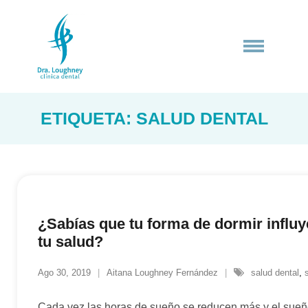
Saltar
al
contenido
ETIQUETA:
SALUD DENTAL
¿Sabías que tu forma de dormir influy
tu salud?
Ago 30, 2019
Aitana Loughney Fernández
salud dental
,
Cada vez las horas de sueño se reducen más y el sueñ