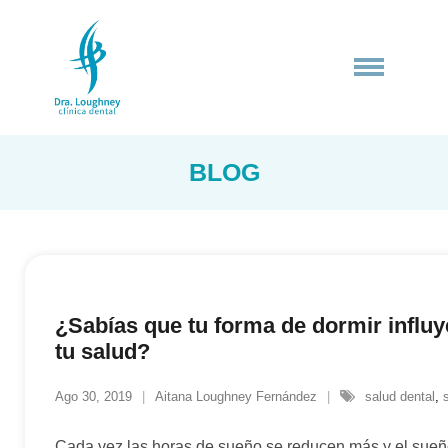
Saltar
al
contenido
BLOG
¿Sabías que tu forma de dormir influy
tu salud?
Ago 30, 2019
Aitana Loughney Fernández
salud dental
,
Cada vez las horas de sueño se reducen más y el sueñ